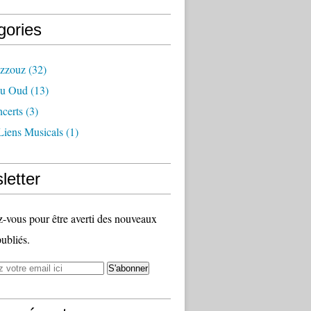
gories
azzouz
(32)
Du Oud
(13)
certs
(3)
Liens Musicals
(1)
letter
vous pour être averti des nouveaux
publiés.