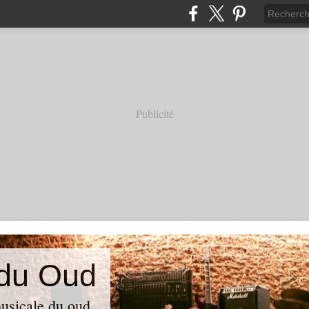
Publicité
 du Oud
usicale du oud