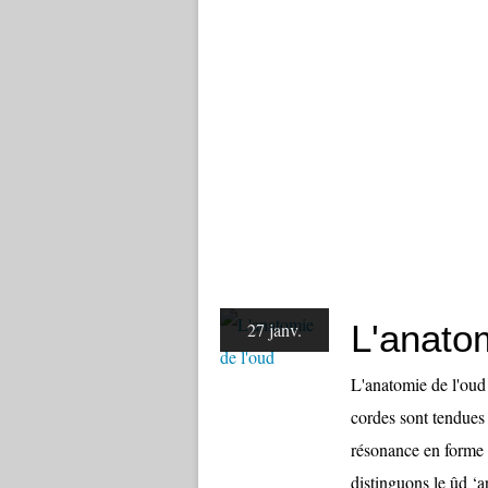
L'anatom
27 janv.
L'anatomie de l'oud
cordes sont tendues
résonance en forme 
distinguons le ûd ‘ar