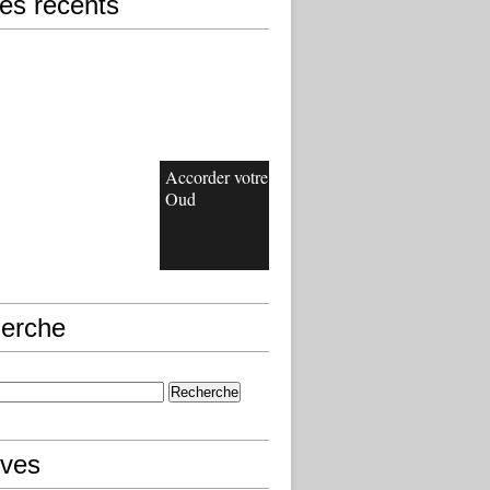
les récents
Accorder votre
Oud
erche
ives