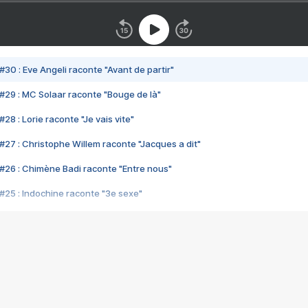
#30 : Eve Angeli raconte "Avant de partir"
#29 : MC Solaar raconte "Bouge de là"
28 : Lorie raconte "Je vais vite"
#27 : Christophe Willem raconte "Jacques a dit"
#26 : Chimène Badi raconte "Entre nous"
#25 : Indochine raconte "3e sexe"
#24 : Zaho raconte "C'est chelou"
#23 : Patrick Bruel raconte "Au café des délices"
#22 : Kyo raconte "Le chemin"
#21 : Nolwenn Leroy raconte "Cassé"