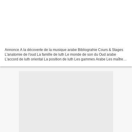
Annonce A la décoverte de la musique arabe Bibliograhie Cours & Stages
L'anatomie de l'oud La famille de luth Le monde de son du Oud arabe
L'accord de luth oriental La position de luth Les gammes Arabe Les maîtres
de luth arabe Les liens musicals Messages...