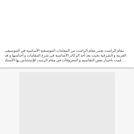
مقام الراست يعتبر مقام الراست من المقامات الموسيقية الأساسية في الموسيقى
العربية و الشرقية بحيث يعد أحد الركائز الأساسية في شرح المقامات و أجناسها و قد
قمت باختيار بعض التقاسيم و المعزوفات في مقام الرست للإستئناس يها الأستاذ
ممدوح الجبالي الفنان و العازف...