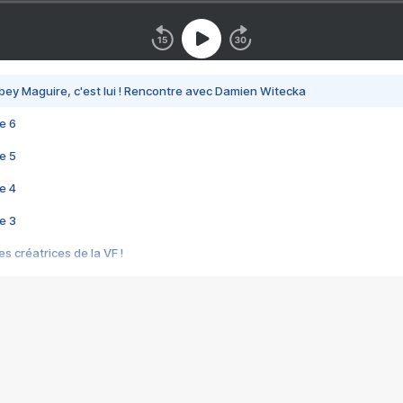
bey Maguire, c'est lui ! Rencontre avec Damien Witecka
e 6
e 5
e 4
e 3
s créatrices de la VF !
e 2
e 1
e Mektoub My Love arrive enfin ! Rencontre avec Shaïn Boumedine et Sal
i : après Toni en famille