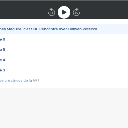
bey Maguire, c'est lui ! Rencontre avec Damien Witecka
e 6
e 5
e 4
e 3
s créatrices de la VF !
e 2
e 1
e Mektoub My Love arrive enfin ! Rencontre avec Shaïn Boumedine et Sal
i : après Toni en famille