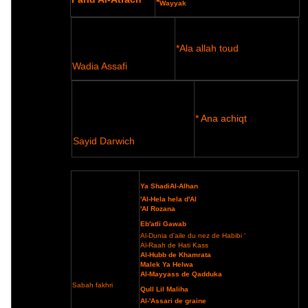
*
Wayyak
*Ala allah toud
Wadia Assaf
i
*
Ana achiqt
Sayid Darwich
Ya Shadi
Al-Alhan
'Al-Hela hela d'Al
'Al Rozana
Eb'atli Gawab
Al-Dunia d'aile du nez de Habibi '
Al-Raah de Hati Kass
Al-Hubb de Khamrata
Malek Ya Helwa
Al-Mayyass de Qadduka
Sabah fakhri
Qull Lil Maliha
Al-'Assari de graine