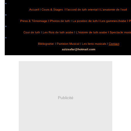
Accueil
I
Cours & Stages
I
l'accord de luth oriental
I
L'anatomie de l'oud
Press & Témoiniage
I
Photos de luth
I
La position de luth
I
Les gammes Arabe
I
P
Cour de luth
I
Les Rois de luth arabe
I
L'histoire de luth arabe
I
Spectacle music
Bibliograhie
I
Partision Musical
I
Les liens musicals
I
Contact
azizsafar@hotmail.com
Publicité