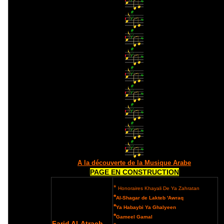
A la découverte de la Musique Arabe
PAGE EN CONSTRUCTION
*
Honoraires Khayali De Ya Zahratan
*
Al-Shagar de Lakteb 'Awraq
*
Ya Habaybi Ya Ghalyeen
*
Gameel Gamal
Farid Al-Atrach