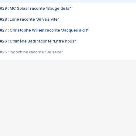
#29 : MC Solaar raconte "Bouge de là"
28 : Lorie raconte "Je vais vite"
#27 : Christophe Willem raconte "Jacques a dit"
#26 : Chimène Badi raconte "Entre nous"
#25 : Indochine raconte "3e sexe"
#24 : Zaho raconte "C'est chelou"
#23 : Patrick Bruel raconte "Au café des délices"
#22 : Kyo raconte "Le chemin"
#21 : Nolwenn Leroy raconte "Cassé"
#20 : Patrick Hernandez raconte "Born to be alive"
#19 : Lorie raconte "Près de moi"
#18 : Michael Jones raconte "A nos actes manqués" (avec Jean-Jacque