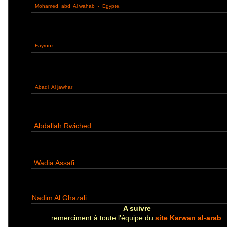
Mohamed abd Al wahab - Egypte.
Fayrouz
Abadi Al jawhar
Abdallah Rwiched
Wadia Assafi
Nadim Al Ghazali
A suivre
remerciment à toute l'équipe du
site Karwan al-arab