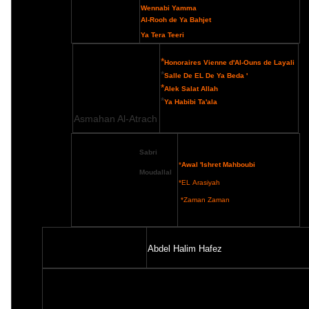
Wennabi Yamma
Al-Rooh de Ya Bahjet
Ya Tera Teeri
*
Honoraires Vienne d'Al-Ouns de Layali
*
Salle De EL De Ya Beda '
*
Alek Salat Allah
*
Ya Habibi Ta'ala
Asmahan Al-Atrach
Sabri
*
Awal 'Ishret Mahboubi
Moudallal
*
EL
Arasiyah
*
Zaman
Zaman
Abdel Halim Hafez