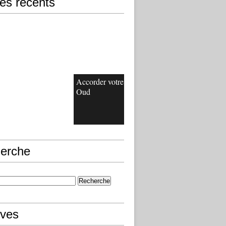
les récents
Accorder votre
Oud
erche
ives