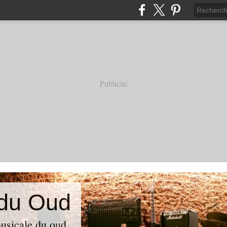
Publicité
 du Oud
usicale du oud