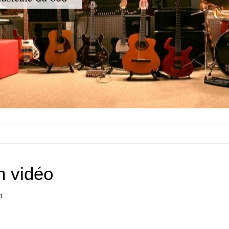
n vidéo
i