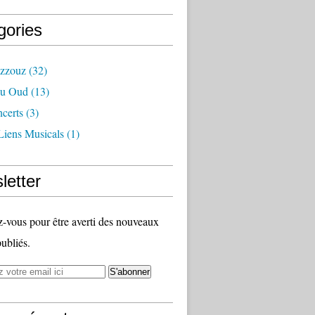
gories
azzouz
(32)
Du Oud
(13)
certs
(3)
Liens Musicals
(1)
letter
vous pour être averti des nouveaux
publiés.