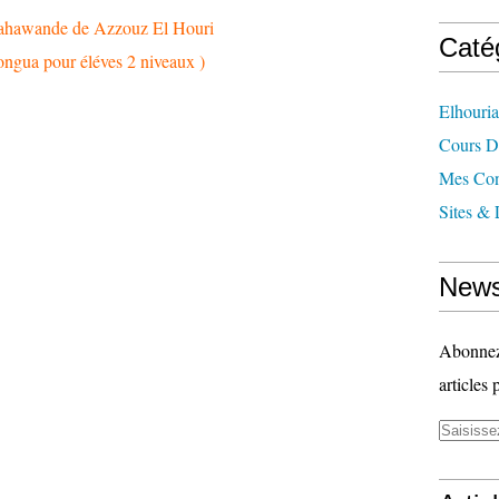
ahawande de Azzouz El Houri
Caté
longua pour éléves 2 niveaux )
Elhouri
Cours 
Mes Con
Sites & 
News
Abonnez-
articles 