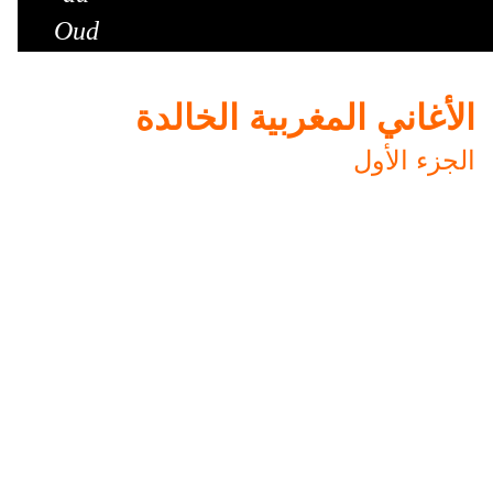
Oud
الأغاني المغربية الخالدة
الجزء الأول
تعتبر سنوات الخمسينات و الستينات و حتى السبعينات
أبهى فترات التألق الإبداعي المغربي في الموسيقى
العصرية التي أنجبت عمالقة الفن الموسيقي المغربي
لا على صعيد الأصوات فحسب بل حتى على مستوى
اللحن و الشعر إلى جانب كل هذا ظهور عازفين
مرموقين و سنأتي على ذكر كل هؤلاء لتخليد ذكراهم
للأجيال الاحقة من أبناء المغرب الحبيب
فعندما فكرت في إنشاء هذه الصفحة اصطدمت بقلة
المراجع التي تتناول الأغنية المغربية فالمرجو من من
يهمهم أمر ثقافة بلاده و حرصه على أن لا تنسى مثل