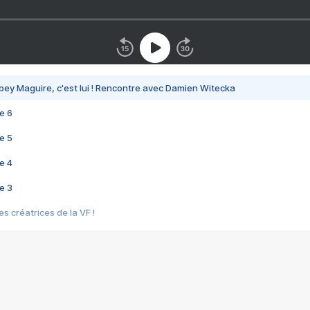
bey Maguire, c'est lui ! Rencontre avec Damien Witecka
e 6
e 5
e 4
e 3
s créatrices de la VF !
e 2
e 1
e Mektoub My Love arrive enfin ! Rencontre avec Shaïn Boumedine et Sal