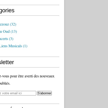
gories
azzouz
(32)
Du Oud
(13)
certs
(3)
Liens Musicals
(1)
letter
vous pour être averti des nouveaux
publiés.