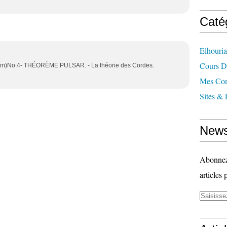
Caté
Elhouri
Cours 
.com)No.4- THÉORÈME PULSAR. - La théorie des Cordes.
Mes Con
Sites & 
News
Abonnez-
articles 