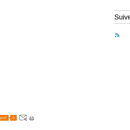
Suiv
post
0