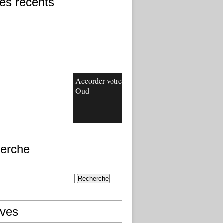
les récents
Accorder votre
Oud
erche
ives