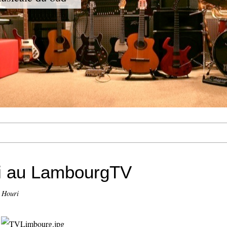
i au LambourgTV
 Houri