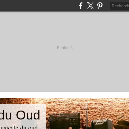
Publicité
 du Oud
usicale du oud