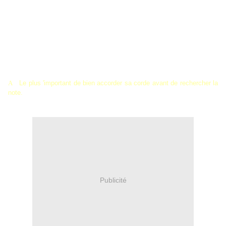
toujours à l’aide de votre
accordeur. Quand vous l'avez trouvé faire la même chose avec la
précédente.
– Vous aurez alors posé deux repères sur la corde
A
(LA).
–
Le 1/4 de ton se trouve entre les 2 repères.
Donc on peut dire que le
1/4 de ton se
trouve entre le
B bémol
et le
B
(SI). Voir le diagramme.
A
Le plus 'important de bien accorder sa corde avant de rechercher la
note.
Publicité