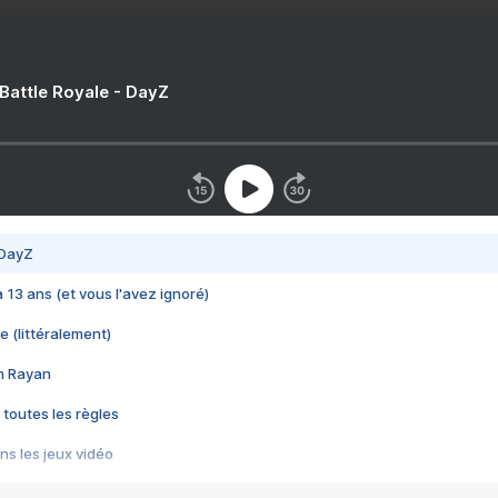
 Battle Royale - DayZ
 DayZ
 a 13 ans (et vous l'avez ignoré)
e (littéralement)
im Rayan
 toutes les règles
s les jeux vidéo
us choquant de Rockstar ? - Le scandale BULLY