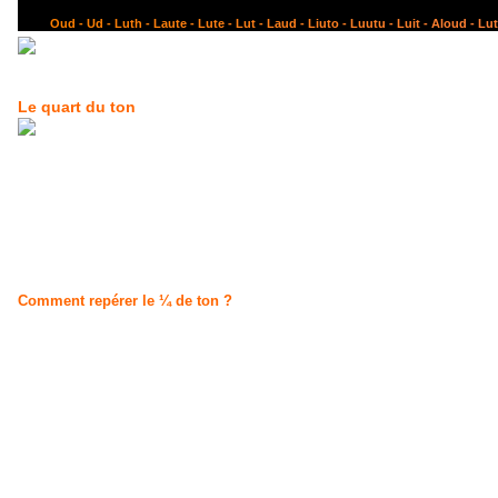
O
u
d
-
U
d
-
L
u
t
h
-
L
a
u
t
e
-
L
u
t
e
-
L
u
t
-
L
a
u
d
-
L
i
u
t
o
-
L
u
u
t
u
-
L
u
i
t
-
A
l
o
u
Le quart du ton
Pour commencer nous vous conseillons donc d'essayer de mémoriser
les notes en quart du ton
( b barrée
) présentes sur le diagramme
. (Voir le diagramme)
Comment repérer le ¼ de ton ?
Accordez parfaitement le
A
(LA) grave (avec l'accordage standard).
– Recherchez sur cette corde
la note
B bémol
(SI bémol) sur le
manche. Quand vous
l'avez trouvé (avec l'aide de vos oreilles et de votre accordeur), coller
votre petit bout de papier
comme repère.
– Vérifiez la bonne position de votre repère en rejouant le
B bémol
Si
votre accordeur affiche
"
B bémol
" de votre corde de
A
(LA), puis chercher la note
B
(SI)