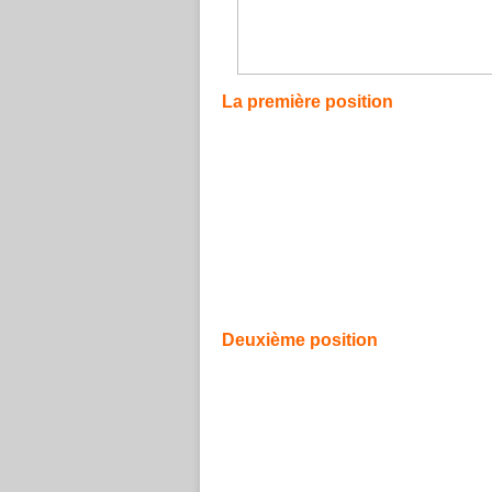
La première position
La première position est connue, néanmoins,
car il ne manque pas d’importance que son
possède une manière particulière de jeu, 
Deuxième position
La deuxième position est riche de notes et po
en donnant au luthiste des endroits nouveaux e
ce qui aide le luthiste à une manipulation sys
compostions et à la procuration de sons méd