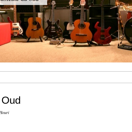
u Oud
Houri