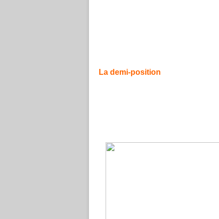
simplification, je tiens donc, dans ce chap
possible, ces positions et leurs emplacem
tablature qui se présente comme suit :
La demi-position
La demi-position
est très connue chez la p
comme une simple position. Ces luthistes 
notes composant la demi-position, car ils 
Aussi, citons ci-après, les notes comprise