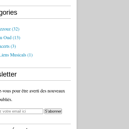
gories
azzouz
(32)
Du Oud
(13)
certs
(3)
Liens Musicals
(1)
letter
vous pour être averti des nouveaux
publiés.