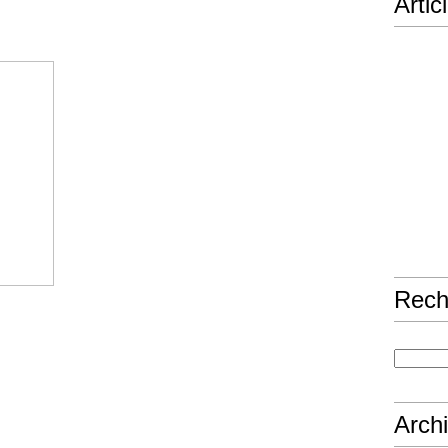
Artic
Rech
e l’une des positions difficiles,
e et précaution, car ses notes se
rofane luthiste maladroit, risque de
Arch