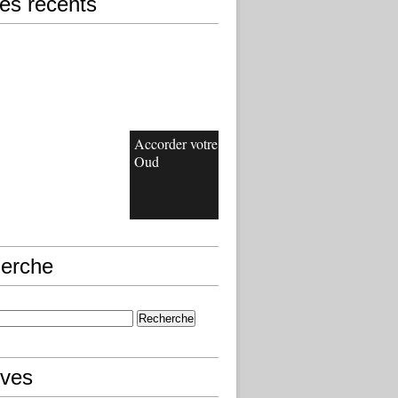
les récents
Accorder votre
Oud
erche
ives