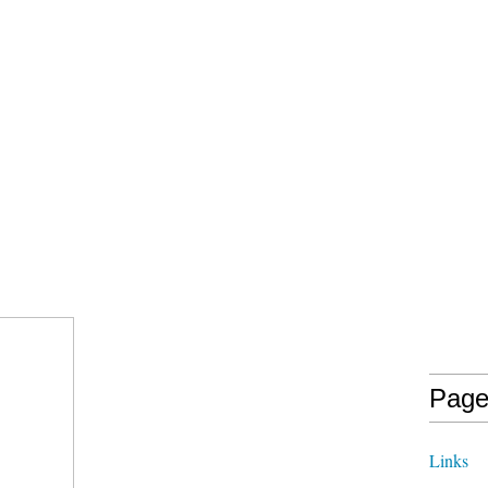
itre, à éclaircir le plus schématiquement
ents sur le manche du luth renfermant la
lupart des luthistes, mais elle est considérée
n’exploitent pas une grande partie des
ignorent totalement les notes arabes.
s dans la demi-position :
Page
Links