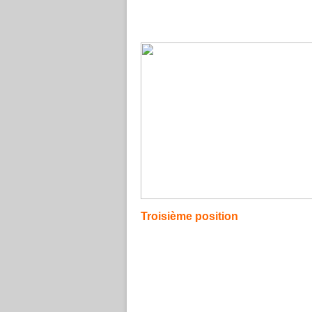
Troisième position
La troisième position
est considérée comm
cette position doit être jouer avec prudenc
rapproche étroitement, à tel point, que la p
tomber aisément sur la fausse note.