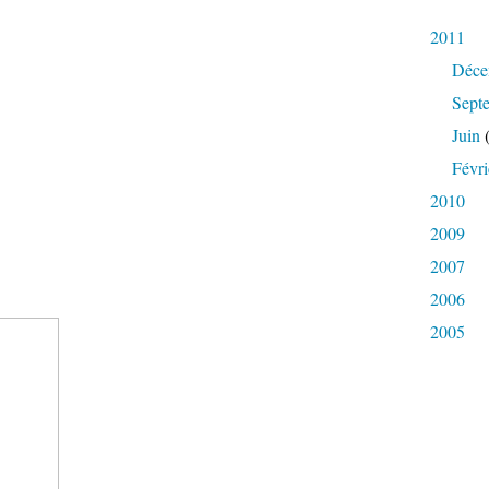
st usitée surtout, que par des luthistes bien formés,
2011
Déce
faut que) au luthiste assidu de se livrer assez souvent
Sept
Juin
(
 :
Févri
2010
2009
2007
 cette position joue le rôle principal dans le jeu d’une octave et qui
2006
 mélodies plus aiguées.
2005