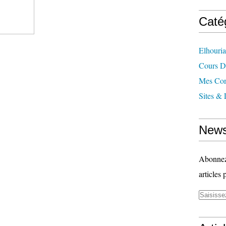
Caté
Elhouri
 il est nécessaire de l’identifier
Cours 
 prédécesseur (la ½ position) Elle
Mes Con
Sites & 
au point de vue notes qui la composent
News
Abonnez-
ssède une particularité spéciale
articles 
n jouant, et facilite la transposition,
tématique des notes, à des
ium