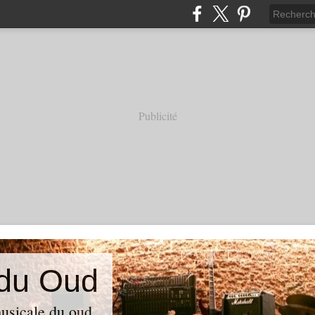
Publicité
 du Oud
usicale du oud