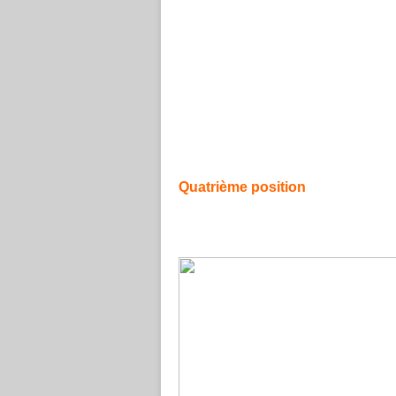
On constate souvent que cette position n’e
et expérimentés.
Pour maîtriser cette position, il suffit (il 
à des exercices intenses sur la tablature.
Voici, ci-après les notes que le composent
Quatrième position
La quatrième position
On constate souvent que
donne une possibilité au Oudiste de jouer des