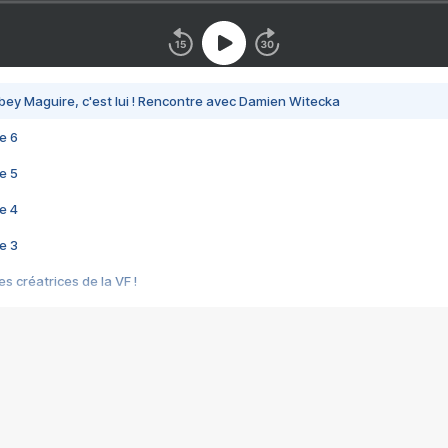
bey Maguire, c'est lui ! Rencontre avec Damien Witecka
e 6
e 5
e 4
e 3
s créatrices de la VF !
e 2
e 1
e Mektoub My Love arrive enfin ! Rencontre avec Shaïn Boumedine et Sal
i : après Toni en famille