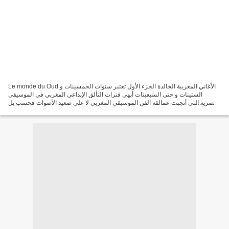
Le monde du Oud الأغاني المغربية الخالدة الجزء الأول تعتبر سنوات الخمسينات و
الستينات و حتى السبعينات أبهى فترات التألق الإبداعي المغربي في الموسيقى
العصرية التي أنجبت عمالقة الفن الموسيقي المغربي لا على صعيد الأصوات فحسب بل
حتى على مستوى اللحن و الشعر...