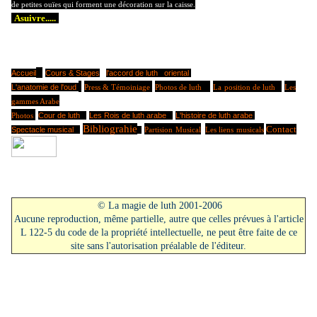
de petites
ouïes qui forment une décoration sur la caisse.
Asuivre.....
Accueil
Cours & Stages
l'accord de luth
oriental
L'anatomie de l'oud
Press & Témoiniage
Photos de luth
La
position de luth
Les
gammes Arabe
Cour de luth
Les Rois de luth arabe
L'histoire de luth arabe
Photos
Bibliograhie
Contact
Spectacle musical
Partision
Musical
Les liens
musicals
© La magie de luth 2001-2006
Aucune reproduction, même partielle, autre que celles prévues à
l'article
L 122-5 du code de la propriété intellectuelle, ne peut être
faite de ce
site sans l'autorisation préalable de l'éditeur.