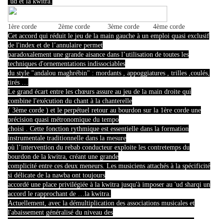
‘ud et la kwitra.
1ère corde 2ème corde 3ème corde 4ème corde
Cet accord qui réduit le jeu de la main gauche à un emploi quasi exclusif
de l'index et de l’annulaire permet
paradoxalement une grande aisance dans l’utilisation de toutes les
techniques d'ornementations indissociables
du style "andalou maghrébin" : mordants , appoggiatures , trilles ,coulés,
tirés …
Le grand écart entre les chœurs assure au jeu de la main droite qui
combine l'exécution du chant à la chanterelle
( 3ème corde ) et le perpétuel retour au bourdon sur la 1ère corde une
précision quasi métronomique du tempo
choisi . Cette fonction rythmique est essentielle dans la formation
instrumentale traditionnelle dans la mesure
où l’intervention du rebab conducteur exploite les contretemps du
bourdon de la kwitra, créant une grande
complicité entre ces deux meneurs.
Les musiciens attachés à la spécificité
si délicate de la nawba ont toujours
accordé une place privilégiée à la kwitra jusqu'à imposer au 'ud sharqi un
accord le rapprochant de …la kwitra.
Actuellement, avec la démultiplication des associations musicales et
l'abaissement généralisé du niveau des