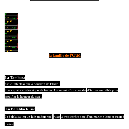
l'Oud
la famille de
La Tambura
Est le luth classique à bourdon de l’Inde .
Elle a quatre cordes et pas de frettes.
On se sert d’un chevalet
d’ivoire amovible pour
modifier la hauteur du son .
La Balalîka Russe
La balalaïka
est un luth traditionnel
russe
à trois cordes doté d’un manche long et étroit à
frettes.