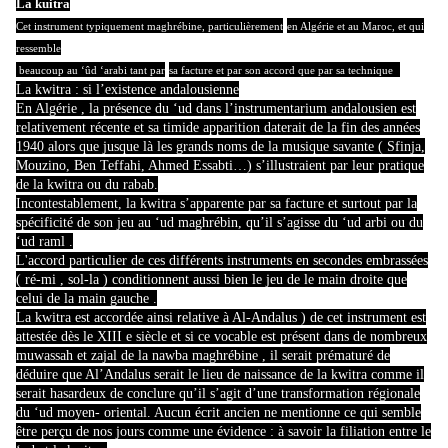
La kuitra
Cet instrument typiquement maghrébine, particulièrement
en Algérie et au Maroc, et qui
ressemble
beaucoup au ‘ûd ‘arabi tant par
sa facture et par son accord que par sa technique
La kwitra : si l’existence andalousienne
En Algérie , la présence du ‘ud dans l’instrumentarium andalousien est
relativement récente et sa timide apparition daterait de la fin des années
1940 alors que jusque là les grands noms de la musique savante ( Sfinja,
Mouzino, Ben Teffahi, Ahmed Essabti…) s’illustraient par leur pratique
de la kwitra ou du rabab.
Incontestablement, la kwitra s’apparente par sa facture et surtout par la
spécificité de son jeu au ‘ud maghrébin, qu’il s’agisse du ‘ud arbi ou du
‘ud raml .
L'accord particulier de ces différents instruments en secondes embrassées
( ré-mi , sol-la ) conditionnent aussi bien le jeu de le main droite que
celui de la main gauche .
r
La kwitra est accordée ainsi
elative à Al-Andalus ) de cet instrument est
attestée dès le XIII e siècle et si ce vocable est présent dans de nombreux
muwassah et zajal de la nawba maghrébine , il serait prématuré de
déduire que Al’Andalus serait le lieu de naissance de la kwitra comme il
serait hasardeux de conclure qu’il s’agit d’une transformation régionale
du ‘ud moyen- oriental. Aucun écrit ancien ne mentionne ce qui semble
être perçu de nos jours comme une évidence : à savoir la filiation entre le