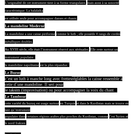
L’originalité de cet instrument tient à sa forme triangulaire,
mais aussi à sa sonorité
caractéristique. La balalaïka
est utilisée seule pour accompagner danses et chants.
La mandoline Moderne
La mandoline a une caisse piriforme
comme le luth ; elle possède 4 rangs de cordes
métalliques doubles.
Au XVIII siècle, elle était l’instrument réservé aux sérénades.
Elle reste surtout un
instrument populaire :
la mandoline napolitaine
est la plus répandue.
Le Buzuq
c’est un luth à manche long avec frettes
réglables la caisse ressemble à
cette d’une mandoline. Il sert pour
le taksim (improvisation) ou pour accompagner la voix du chant.
Le Tambour
cette variété du buzuq est usage surtout
en Turquie
et dans le Kurdistan mais se trouve en
tant qu’instrument
populaire dans
certaines régions arabes plus proches du Kurdistan, comme
l’est Syrien et
le nord Irakien.