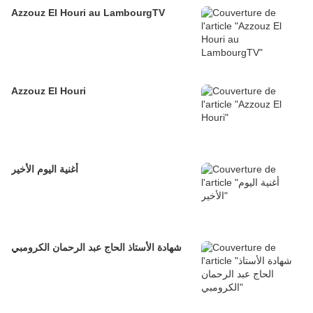
Azzouz El Houri au LambourgTV
Azzouz El Houri
أغنية اليوم الأخير
شهادة الأستاذ الحاج عبد الرحمان الكرومبي