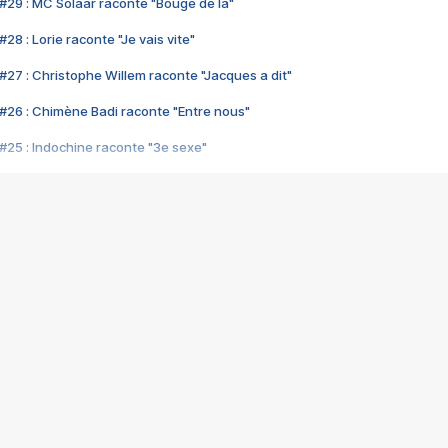
#29 : MC Solaar raconte "Bouge de là"
28 : Lorie raconte "Je vais vite"
#27 : Christophe Willem raconte "Jacques a dit"
#26 : Chimène Badi raconte "Entre nous"
#25 : Indochine raconte "3e sexe"
#24 : Zaho raconte "C'est chelou"
#23 : Patrick Bruel raconte "Au café des délices"
#22 : Kyo raconte "Le chemin"
#21 : Nolwenn Leroy raconte "Cassé"
#20 : Patrick Hernandez raconte "Born to be alive"
#19 : Lorie raconte "Près de moi"
#18 : Michael Jones raconte "A nos actes manqués" (avec Jean-Jacque
#17 : Khaled raconte "Aïcha"