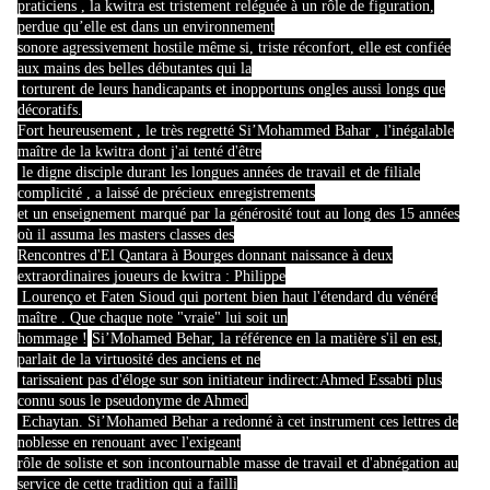
praticiens , la kwitra est tristement reléguée à un rôle de figuration,
perdue qu’elle est dans un environnement
sonore agressivement hostile même si, triste réconfort, elle est confiée
aux mains des belles débutantes qui la
torturent de leurs handicapants et inopportuns ongles aussi longs que
décoratifs.
Fort heureusement , le très regretté Si’Mohammed Bahar , l'inégalable
maître de la kwitra dont j'ai tenté d'être
le digne disciple durant les longues années de travail et de filiale
complicité , a laissé de précieux enregistrements
et un enseignement marqué par la générosité tout au long des 15 années
où il assuma les masters classes des
Rencontres d'El Qantara à Bourges donnant naissance à deux
extraordinaires joueurs de kwitra : Philippe
Lourenço et Faten Sioud qui portent bien haut l'étendard du vénéré
maître . Que chaque note "vraie" lui soit un
hommage !
Si’Mohamed Behar, la référence en la matière s'il en est,
parlait de la virtuosité des anciens et ne
tarissaient pas d'éloge sur son initiateur indirect:Ahmed Essabti plus
connu sous le pseudonyme de Ahmed
Echaytan. Si’Mohamed Behar a redonné à cet instrument ces lettres de
noblesse en renouant avec l'exigeant
rôle de soliste et son incontournable masse de travail et d'abnégation au
service de cette tradition qui a failli