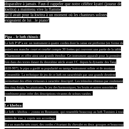
disparaître à jamais. Faut-il rappeler que notre célèbre kyatri (joueur de
kwitra) a maintenu vive la flamme
qu'il avait pour la kwitra à un moment où les chanteurs solistes
exigeaient de lui...le piano!
Pipa – le luth chinois :
Le luth P’iP’a est
un instrument à quatre
cordes dont la caisse est piriforme (en forme de
poire) son manche
court et courbé compte 30 frettes qui couvrent une partie de la table
d’harmonie
et
offre ainsi une grande étendue. Cet instrument apparaît pour
la première
fois dans des textes datant du deuxième siècle avant J.C. depuis la dynastie
des Tang
(618-907), le
pipa
a gardé sa popularité en tantqu’instrument soliste
et de musique
d’ensemble. La technique de jeu de ce luth est caractérisée par
une grande dextérité
permettant des effets virtuoses à caractère
descriptif.
Les trémolos obtenus par roulement
des cinq doigts, les pizzicatos, le jeu des
harmoniques, les bruits et autres sonorités se
combinent pour créer des
descriptions vivantes de scènes variées.
Le khobza:
Le luth « khobza » ,connu en Roumanie,
qui ressemble beaucoup au luth Tunisien à tous
points de
vue, y copris
son accordage.
Il a un manche très court, des cordes s’écartant du chevalet en deux
groupes
et beaucoup