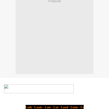
Publicité
O
u
d
-
U
d
-
L
u
t
h
-
L
a
u
t
e
-
L
u
t
e
-
L
u
t
-
L
a
u
d
-
L
i
u
t
o
-
L
u
u
t
u
-
L
u
i
t
-